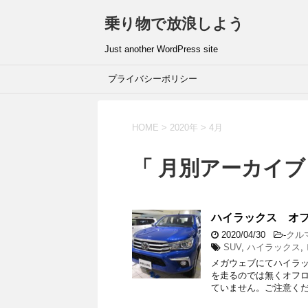
乗り物で放浪しよう
Just another WordPress site
プライバシーポリシー
HOME
>
2020年
>
4月
「 月別アーカイブ：
ハイラックス オ
2020/04/30
-
クル
SUV
,
ハイラックス
,
メガウェブにてハイラ
を走るのでは無くオフロ
ていません。ご注意くださ