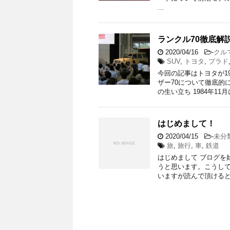
…
ランクル70徹底解
2020/04/16
-
クル
SUV
,
トヨタ
,
プラド
今回の記事はトヨタが1
ザー70について徹底的
の生い立ち 1984年11月
はじめまして！
2020/04/15
-
未分
旅
,
旅行
,
車
,
鉄道
はじめまして ブログを
うと思います。こうし
いますが読んで頂けると