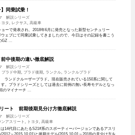
ー】同乗試乗！
マ 解説シリーズ
トヨタ
,
レクサス
,
高級車
ショーで発表され、2018年6月に発売となった新型センチュリー
のメガウェブにて同乗試乗してきましたので、今日はその記録を書こう
GZ …
】前中後期の違い徹底解説
マ 解説シリーズ
,
プラド中期
,
プラド後期
,
ランクル
,
ランクルプラド
 ランドクルーザープラド。現在販売されている150系に関して
ます。プラドシリーズとしては過去に前例の無い長寿モデルとなっ
回のマイナーチ …
スリート 前期後期見分け方徹底解説
マ 解説シリーズ
ウンアスリート
,
トヨタ
,
高級車
は14代目にあたるS21#系のスポーティーバージョンであるアスリ
2～2015.10.01)と後期モデル(2015.10.01～2018)の見分け方を