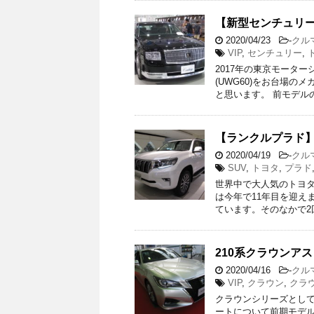
【新型センチュリ
2020/04/23
-
クル
VIP
,
センチュリー
,
2017年の東京モーター
(UWG60)をお台場
と思います。 前モデルの
【ランクルプラド
2020/04/19
-
クル
SUV
,
トヨタ
,
プラド
世界中で大人気のトヨタ
は今年で11年目を迎え
ています。そのなかで2
210系クラウンア
2020/04/16
-
クル
VIP
,
クラウン
,
クラ
クラウンシリーズとして
ートについて前期モデル(201