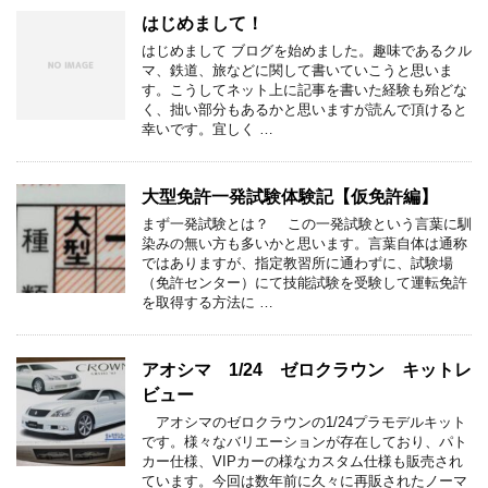
はじめまして！
はじめまして ブログを始めました。趣味であるクル
マ、鉄道、旅などに関して書いていこうと思いま
す。こうしてネット上に記事を書いた経験も殆どな
く、拙い部分もあるかと思いますが読んで頂けると
幸いです。宜しく …
大型免許一発試験体験記【仮免許編】
まず一発試験とは？ この一発試験という言葉に馴
染みの無い方も多いかと思います。言葉自体は通称
ではありますが、指定教習所に通わずに、試験場
（免許センター）にて技能試験を受験して運転免許
を取得する方法に …
アオシマ 1/24 ゼロクラウン キットレ
ビュー
アオシマのゼロクラウンの1/24プラモデルキット
です。様々なバリエーションが存在しており、パト
カー仕様、VIPカーの様なカスタム仕様も販売され
ています。今回は数年前に久々に再販されたノーマ