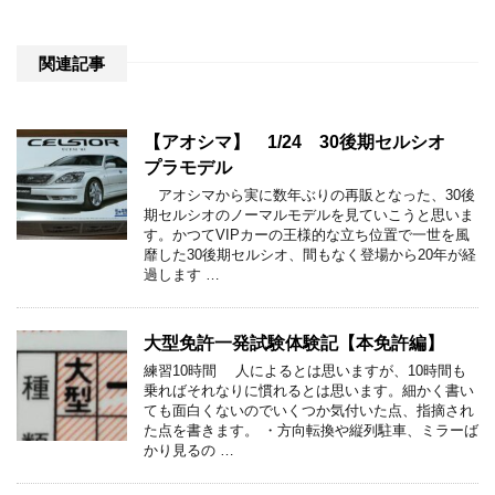
関連記事
【アオシマ】 1/24 30後期セルシオ
プラモデル
アオシマから実に数年ぶりの再販となった、30後
期セルシオのノーマルモデルを見ていこうと思いま
す。かつてVIPカーの王様的な立ち位置で一世を風
靡した30後期セルシオ、間もなく登場から20年が経
過します …
大型免許一発試験体験記【本免許編】
練習10時間 人によるとは思いますが、10時間も
乗ればそれなりに慣れるとは思います。細かく書い
ても面白くないのでいくつか気付いた点、指摘され
た点を書きます。 ・方向転換や縦列駐車、ミラーば
かり見るの …